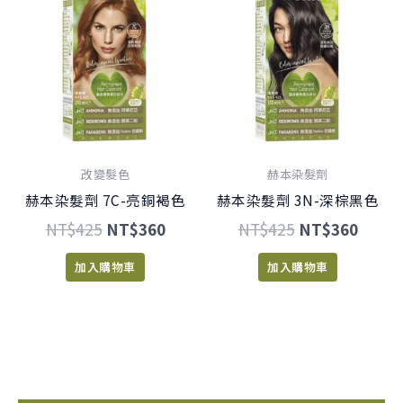
始
前
始
前
價
價
價
價
格：
格：
格：
格：
NT$425。
NT$360。
NT$425。
NT$3
改變髮色
赫本染髮劑
赫本染髮劑 7C-亮銅褐色
赫本染髮劑 3N-深棕黑色
NT$
425
NT$
360
NT$
425
NT$
360
加入購物車
加入購物車