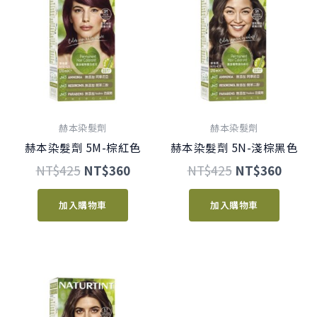
價
價
價
價
格：
格：
格：
格：
NT$425。
NT$360。
NT$425。
NT$3
赫本染髮劑
赫本染髮劑
赫本染髮劑 5M-棕紅色
赫本染髮劑 5N-淺棕黑色
NT$
425
NT$
360
NT$
425
NT$
360
加入購物車
加入購物車
原
目
始
前
價
價