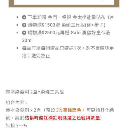
下單即贈 金門一條根 金太極能量貼布 1片
購物滿$1500贈 染碗工具組(碗+梳子)
購物滿$2500元再贈 Sato 勇健好皇帝液
30ml
每筆訂單每個贈品只贈送1次，恕不累贈與更
換；送完為止
赫本染髮劑 2盒+染碗工具組
組合內容：
赫本染髮劑 x 2盒（預設
3N深棕黑色
，可更換其他色
號，請於
結帳時備註欄註明挑選之色號與數量
）
染梳 x一只