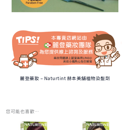
麗登藥妝 – Naturtint 赫本美舖植物染髮劑
您可能也喜歡…
原
目
原
目
始
前
始
前