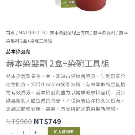
量
首頁
/
NATURETINT 赫本染髮劑線上商店
/
赫本染髮劑
/ 赫本
染髮劑 2盒+染碗工具組
赫本染髮劑
赫本染髮劑 2盒+染碗工具組
赫本染髮劑是英、美、澳洲市場銷售明星，染髮劑富含
植物配方，採用Biocolor獨家技術，有效萃取高含量植
物有效成分。赫本染髮劑盡力以健康的原料替代，減少
染髮劑對人體造成的傷害，不僅染後色澤持久又飽滿，
更讓您體驗健康、美麗、方便與舒適的染髮新體驗。
NT$
900
NT$
749
-
+
加入購物車