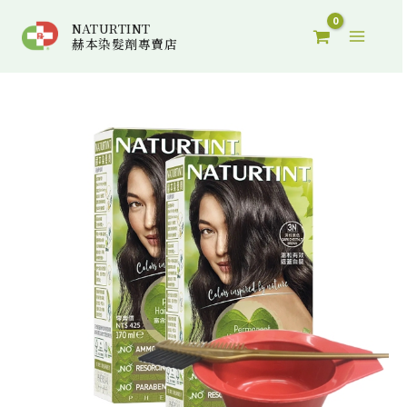
跳
搜
NATURTINT
至
尋
赫本染髮劑專賣店
主
關
要
鍵
原
目
赫
內
始
前
字
本
容
價
價
:
染
格：
格：
髮
NT$900。
NT$749。
劑
2
盒
+染
碗
工
具
組
數