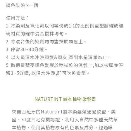
調色染碗 x一個
使用方法：
1. 將染劑及氧化劑以同等份或1:1的比例倒至塑膠碗或玻
璃材質的碗中混合攪拌均勻。
2. 將混合後的染劑均勻塗抹於頭髮上。
3. 停留30~40分鐘。
4. 以大量清水沖洗頭髮&頭皮,直到水呈清澈為止。
5. 取適量蔾麥護色髮膜於稍拭乾的濕髮上,加以按摩並停
留3~5分鐘, 以溫水沖淨,即可吹乾造型。
NATURTINT 赫本植物染髮劑
來自西班牙的Naturtint赫本染髮劑通過歐盟、美
國、印度三地有機認證，利用大自然中多種天然草
本植物，使用其植物原有的色素及成分，經過曝