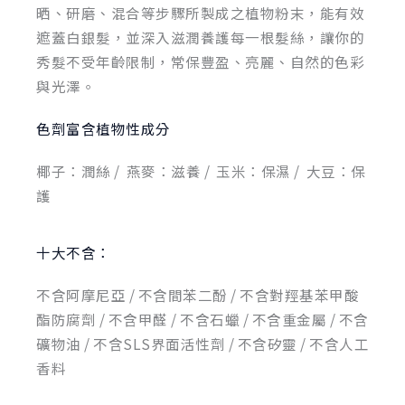
晒、研磨、混合等步驟所製成之植物粉末，能有效
遮蓋白銀髮，並深入滋潤養護每一根髮絲，讓你的
秀髮不受年齡限制，常保豐盈、亮麗、自然的色彩
與光澤。
色劑富含植物性成分
椰子：潤絲 / 燕麥：滋養 / 玉米：保濕 / 大豆：保
護
十大不含：
不含阿摩尼亞 / 不含間苯二酚 / 不含對羥基苯甲酸
酯防腐劑 / 不含甲醛 / 不含石蠟 / 不含重金屬 / 不含
礦物油 / 不含SLS界面活性劑 / 不含矽靈 / 不含人工
香料