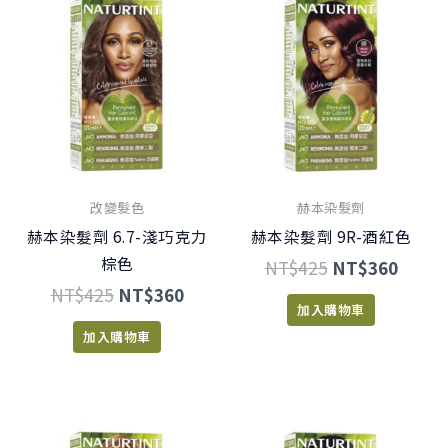
始
前
始
前
價
價
價
價
格：
格：
格：
格：
NT$425。
NT$360。
NT$425。
NT$3
改變髮色
赫本染髮劑
赫本染髮劑 6.7-淺巧克力
赫本染髮劑 9R-酒紅色
棕色
NT$
425
NT$
360
NT$
425
NT$
360
加入購物車
加入購物車
原
目
原
目