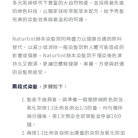
多元氣候條件下豐富的大自然物產，並採用最先進
的綠色科技，以獨家技術萃取草本配方，給予秀髮
完美的染髮效果與最溫和的呵護。
Naturtint赫本染髮劑同時盡力以健康合適的原料
替代，以減少或消除一般染髮劑對人體可能造成的
影響或傷害。Naturtint赫本染髮劑不僅染後色澤
持久又飽滿，更讓您體驗健康、美麗、方便與舒適
的染髮新感受。
兩段式染髮
，步驟如下：
髮長不過肩者，請準備一個塑膠碗將色劑及
氧化劑按1:1比例各倒出1/3的量，均勻攪拌
兩分鐘後，第1次預染全部頭髮並停留10分
鐘。
再按1:1比例各自倒出適量的染劑及氧化劑加