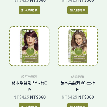
加入購物車
加入購物車
原
目
原
目
始
前
始
前
價
價
價
價
格：
格：
格：
格：
NT$425。
NT$360。
NT$425。
NT$3
赫本染髮劑
改變髮色
赫本染髮劑 5M-棕紅
赫本染髮劑 6G-金棕
色
色
NT$
425
NT$
360
NT$
425
NT$
360
加入購物車
加入購物車