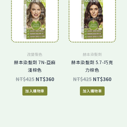
價
價
價
價
格：
格：
格：
格：
NT$425。
NT$360。
NT$425。
NT$3
改變髮色
赫本染髮劑
赫本染髮劑 7N-亞麻
赫本染髮劑 5.7-巧克
淺棕色
力棕色
NT$
425
NT$
360
NT$
425
NT$
360
加入購物車
加入購物車