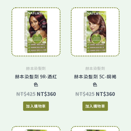
原
目
原
目
始
前
始
前
價
價
價
價
格：
格：
格：
格：
NT$425。
NT$360。
NT$425。
NT$3
赫本染髮劑
赫本染髮劑
赫本染髮劑 9R-酒紅
赫本染髮劑 5C-銅褐
色
色
NT$
425
NT$
360
NT$
425
NT$
360
加入購物車
加入購物車
原
目
原
目
始
前
始
前