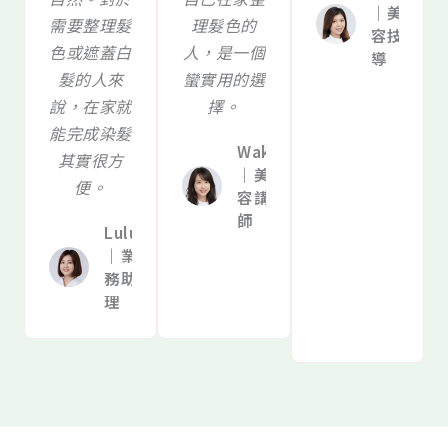
｜美
需要整理髮
理髮色的
容技
色或遮蓋白
人，是一個
導
髮的人來
蠻實用的選
說，在家就
擇。
能完成染髮
Waka
其實很方
｜美
便。
容講
師
Lulu
｜業
務助
理