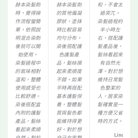
赫本染髮劑
赫本染髮劑
和，不會太
時，覺得操
的質地偏凝
過突兀。
作流程蠻簡
膠狀，塗抹
染髮過程約
單，依照說
時比較容易
半小時左
明混合染劑
均勻分布。
右，搭配護
後就可以開
染後搭配護
髮產品後，
始使用。
色護髮產
髮絲看起來
染髮過程中
品，髮絲摸
有自然光
的氣味相對
起來柔順度
澤。對於想
溫和，整體
不錯。如果
維持日常髮
使用感受也
平時再搭配
色整潔的
比較舒適。
基本護髮保
人，居家染
染後搭配盒
養，整體髮
髮確實是一
內附的護髮
質與髮色都
種方便又省
產品，髮絲
能維持得更
時的方式。
看起來柔順
好。對於想
Linda
自然。對於
自己在家整