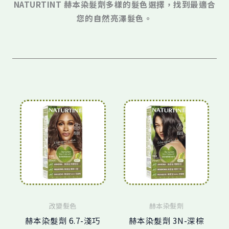
NATURTINT 赫本染髮劑多樣的髮色選擇，找到最適合
您的自然亮澤髮色。
原
目
原
目
始
前
始
前
價
價
價
價
格：
格：
格：
格：
NT$425。
NT$360。
NT$425。
NT$3
改變髮色
赫本染髮劑
赫本染髮劑 6.7-淺巧
赫本染髮劑 3N-深棕