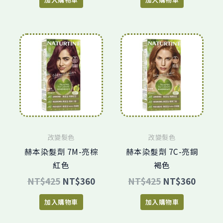
原
目
原
目
始
前
始
前
價
價
價
價
格：
格：
格：
格：
NT$425。
NT$360。
NT$425。
NT$3
改變髮色
改變髮色
赫本染髮劑 7M-亮棕
赫本染髮劑 7C-亮銅
紅色
褐色
NT$
425
NT$
360
NT$
425
NT$
360
加入購物車
加入購物車