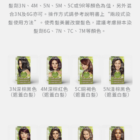
髮劑3N、4M、5N、5M、5C或9R等顏色為佳，另外混
合3N及6G亦可。操作方式請參考說明書上“兩段式染
髮使用方法”。使秀髮美麗改變髮色，建議考慮赫本染
髮劑6G、7N、7C、7M等顏色。
3N深棕黑色
4M深棕紅色
5C銅褐色
5N淺棕黑色
（遮蓋白髮）
（遮蓋白髮）
（遮蓋白髮）
（遮蓋白髮）