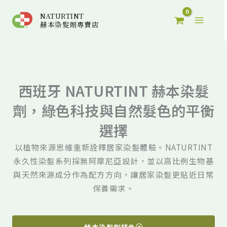
跳
NATURTINT
至
赫本染髮劑專賣店
主
要
內
容
西班牙 NATURTINT 赫本染髮
劑，綠色科技與自然髮色的平衡
選擇
以植物來源思維重新詮釋居家染髮體驗。NATURTINT
永久性染髮系列採無阿摩尼亞設計，並以高比例生物基
與天然來源成分作為配方方向，讓居家染髮更貼近日常
保養需求。
赫本染髮劑特色