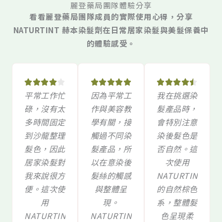
麗登藥局團隊體驗分享
看看麗登藥局團隊成員的實際使用心得，分享
NATURTINT 赫本染髮劑在日常居家染髮與美髮保養中
的體驗感受。
Rated
Rated
Rated















平常工作忙
因為平常工
我在挑選染
4
5
4.5
碌，沒有太
作與美容教
髮產品時，
out
out
out
多時間固定
學有關，接
會特別注意
of
of
of
到沙龍整理
觸過不同染
染後髮色是
5
5
5
髮色，因此
髮產品，所
否自然。這
居家染髮對
以在意染後
次使用
我來說很方
髮絲的觸感
NATURTINT
便。這次使
與整體呈
的自然棕色
用
現。
系，整體髮
NATURTINT
NATURTINT
色呈現柔