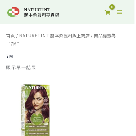
跳
搜
NATURTINT
至
尋
赫本染髮劑專賣店
主
關
要
鍵
首頁
/
NATURETINT 赫本染髮劑線上商店
/ 商品標籤為
內
字
“7M”
容
:
7M
顯示單一結果
原
目
始
前
價
價
格：
格：
NT$425。
NT$360。