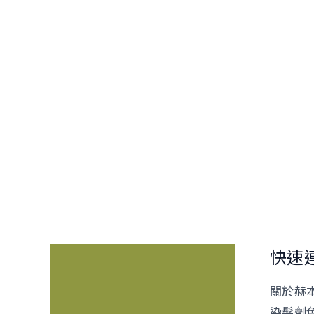
快速
關於赫
染髮劑