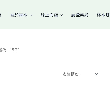
頁
關於赫本
線上商店
麗登藥局
赫本哪
籤為 “5.7”