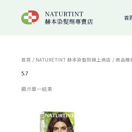
跳
至
NATURTINT
首
赫本染髮劑專賣店
主
要
內
容
首頁
/
NATURETINT 赫本染髮劑線上商店
/ 商品標
5.7
顯示單一結果
原
目
始
前
價
價
格：
格：