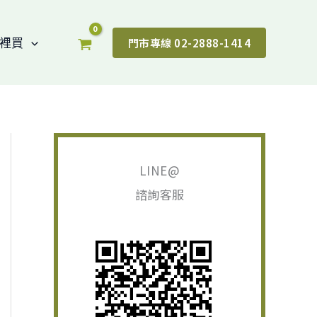
裡買
門市專線 02-2888-1414
搜
尋
LINE@
關
諮詢客服
鍵
字
: