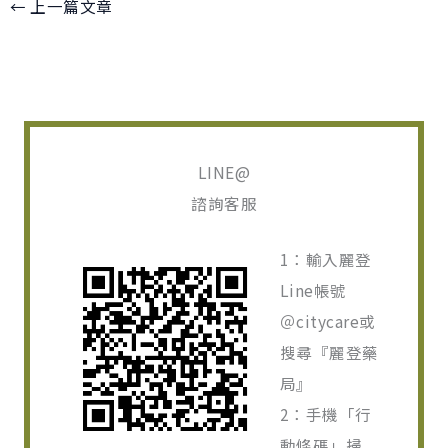
←
上一篇文章
LINE@
諮詢客服
1：輸入麗登
Line帳號
＠citycare或
搜尋『麗登藥
局』
2：手機「行
動條碼」掃