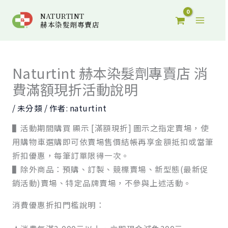
跳
搜
NATURTINT
至
尋
赫本染髮劑專賣店
主
關
要
鍵
內
Naturtint 赫本染髮劑專賣店 消
字
容
費滿額現折活動說明
:
/
未分類
/ 作者:
naturtint
▌活動期間購買 顯示 [滿額現折] 圖示之指定賣場，使
用購物車選購即可依賣場售價結帳再享金額抵扣或當筆
折扣優惠，每筆訂單限得一次。
▌除外商品：預購、訂製、競標賣場、新型態(最新促
銷活動)賣場、特定品牌賣場，不參與上述活動。
消費優惠折扣門檻說明：